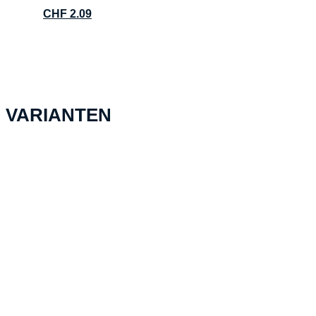
CHF
2.09
VARIANTEN
metaBOX 118S schwarz
CHF
37.42
In den Warenkorb
metaBOX 63XS schwarz /
transparent
CHF
17.77
In den Warenkorb