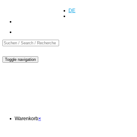
Anfrage
Anfrage
+41 (0)55 552 69 00
DE
EN
FR
Toggle navigation
Warenkorb
Warenkorb
×