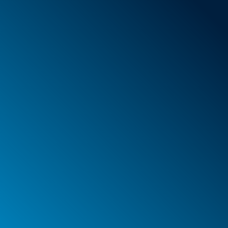
Schaumstoff
Behälter
Koffer
PELI™ Behälter und Schutzkoffer
PELI™ Lights
Ihre Bestellungen
Ihre Adressen
Ihre persönlichen Daten
Impressum
Datenschutzerklärung
Webagentur Spinner & Weber