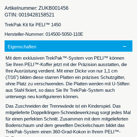
Artikelnummer:
ZUKB001456
GTIN:
0019428158521
TrekPak Kit für PELI™ 1450
Hersteller-Nummer: 014500-5050-110E
Eigenschaften
Mit dem exklusiven TrekPak™-System von PELI™ können
Sie Ihren PELI™-Koffer jetzt mit der Präzision ausstatten, die
Ihre Ausrüstung verdient. Mit einer Dicke von nur 1,1 cm
(7/16") bilden diese starren Platten ein präzises Schutzgitter,
ohne Platz zu verschwenden. Die Platten werden mit U-Stiften
aus Stahl fixiert, so dass Sie Ihr TrekPak-System auch
unterwegs neu konfigurieren können.
Das Zuschneiden der Trennwände ist ein Kinderspiel. Das
mitgelieferte Doppelklingen-Schneidewerkzeug sorgt jedes Mal
für einen perfekten Schnitt. Zusammen mit dem mitgelieferten
Bodenschaum und dem gewellten Deckelschaum bildet das
TrekPak-System einen 360-Grad-Kokon in Ihrem PELI™-