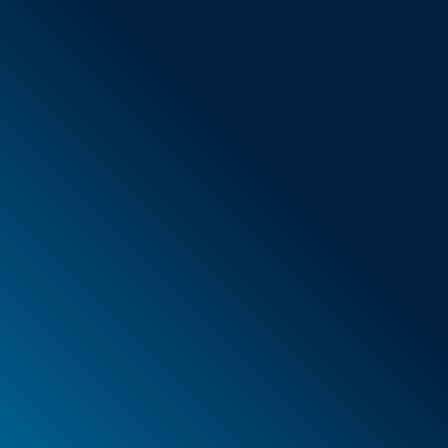
AGB
Neue Artikel
Sonderangebote
Schaumstoff
Behälter
Koffer
PELI™ Behälter und Schutzkoffer
PELI™ Lights