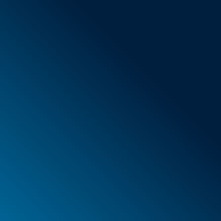
AGB
Neue Artikel
Sonderangebote
Schaumstoff
Behälter
Koffer
PELI™ Behälter und Schutzkoffer
PELI™ Lights