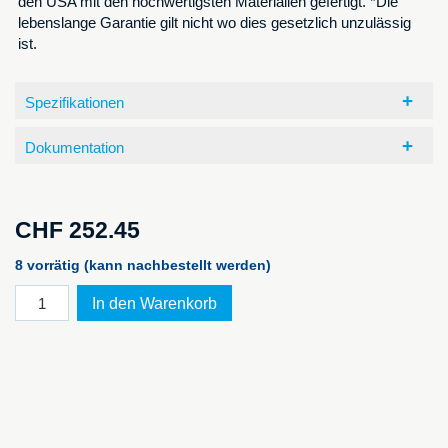
den USA mit den hochwertigsten Materialien gefertigt. *Die
lebenslange Garantie gilt nicht wo dies gesetzlich unzulässig
ist.
Spezifikationen
Dokumentation
CHF
252.45
8 vorrätig (kann nachbestellt werden)
PELI™
In den Warenkorb
Storm
Case
iM2500,
schwarz
NF
Menge