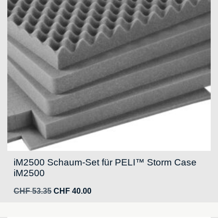
iM2500 Schaum-Set für PELI™ Storm Case
iM2500
Ursprünglicher
Aktueller
CHF
53.35
CHF
40.00
Preis
Preis
war:
ist: