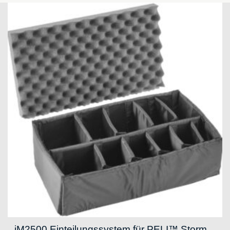
iM2500 Einteilungssystem für PELI™ Storm