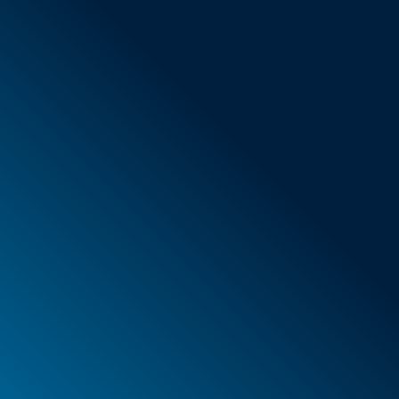
AGB
Neue Artikel
Sonderangebote
Schaumstoff
Behälter
Koffer
PELI™ Behälter und Schutzkoffer
PELI™ Lights