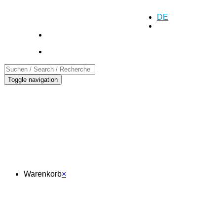
+41 (0)55 552 69 00
Anfrage
DE
EN
FR
Toggle navigation
Warenkorb
Warenkorb
×