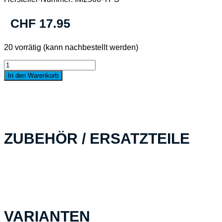
CHF
17.95
20 vorrätig (kann nachbestellt werden)
DS-
iM2500
In den Warenkorb
TrekPak,
Divider
Strip
für
PELI™
Storm
ZUBEHÖR / ERSATZTEILE
Case
iM2500
Menge
VARIANTEN