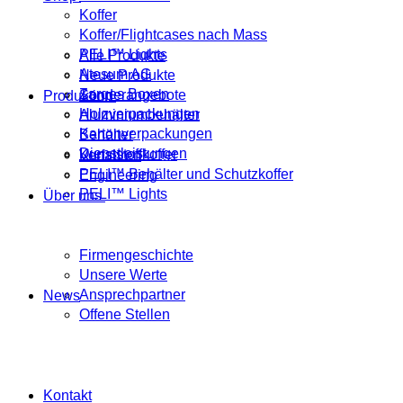
Koffer
Koffer/Flightcases nach Mass
PELI™ Lights
Alle Produkte
Atesum AG
Neue Produkte
Zarges Boxen
Sonderangebote
Produktion
Holzverpackungen
Aluminiumbehälter
Kartonverpackungen
Behälter
Dienstleistungen
Kunststoffkoffer
Verfahren
PELI™ Behälter und Schutzkoffer
Engineering
PELI™ Lights
Über uns
Firmengeschichte
Unsere Werte
Ansprechpartner
News
Offene Stellen
Kontakt