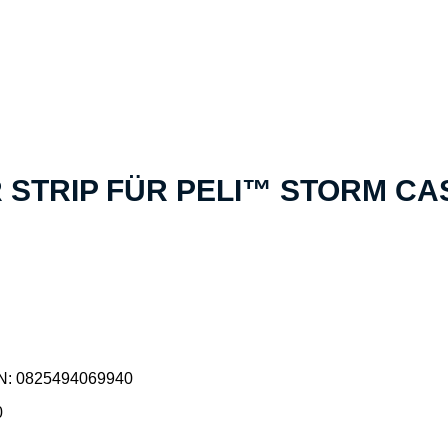
estellt»
R STRIP FÜR PELI™ STORM CA
N:
0825494069940
0