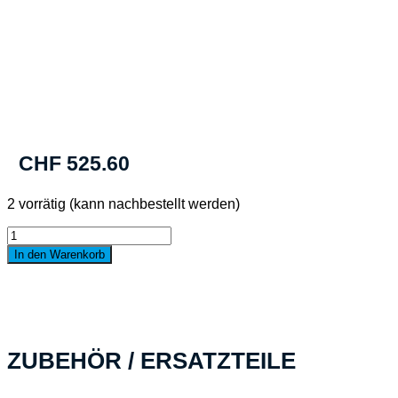
CHF
525.60
2 vorrätig (kann nachbestellt werden)
PELI™
Case
In den Warenkorb
1510
LOC
Protector
Laptop,
schwarz
Menge
ZUBEHÖR / ERSATZTEILE