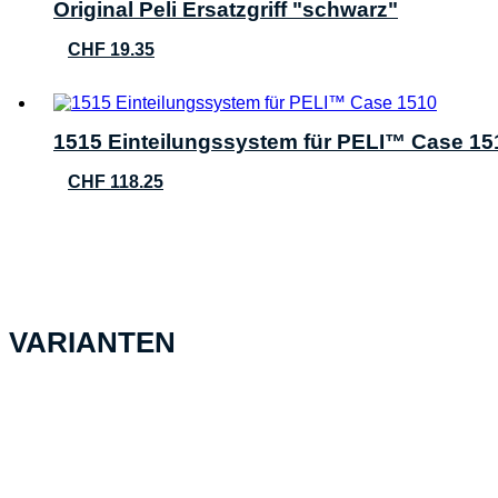
Original Peli Ersatzgriff "schwarz"
CHF
19.35
1515 Einteilungssystem für PELI™ Case 15
CHF
118.25
VARIANTEN
PELI™ Case 1510, pink NF
CHF
252.45
In den Warenkorb