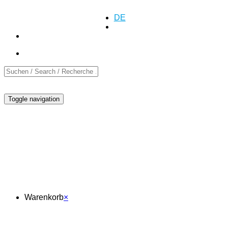
Anfrage
Anfrage
+41 (0)55 552 69 00
DE
EN
FR
Toggle navigation
Warenkorb
Warenkorb
×