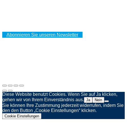
IHR KUNDENBEREICH
Ihre Bestellungen
Ihre Adressen
Ihre persönlichen Daten
Abonnieren Sie unseren Newsletter
Impressum
Datenschutzerklärung
Webagentur Spinner & Weber
Diese Website benutzt Cookies. Wenn Sie auf Ja klicken,
gehen wir von Ihrem Einverständnis aus.
Ja
Nein
Sie können Ihre Zustimmung jederzeit widerrufen, indem Sie
den den Button „Cookie Einstellungen“ klicken.
Cookie Einstellungen