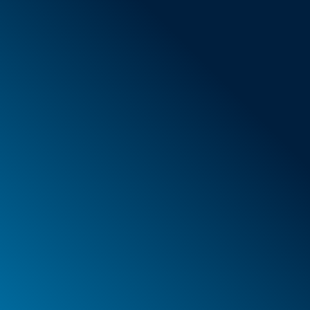
AGB
Neue Artikel
Sonderangebote
Schaumstoff
Behälter
Koffer
PELI™ Behälter und Schutzkoffer
PELI™ Lights
Ihre Bestellungen
Ihre Adressen