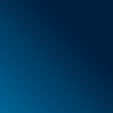
AGB
Neue Artikel
Sonderangebote
Schaumstoff
Behälter
Koffer
PELI™ Behälter und Schutzkoffer
PELI™ Lights