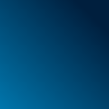
Neue Artikel
Sonderangebote
Schaumstoff
Behälter
Koffer
PELI™ Behälter und Schutzkoffer
PELI™ Lights
Ihre Bestellungen
Ihre Adressen
Ihre persönlichen Daten