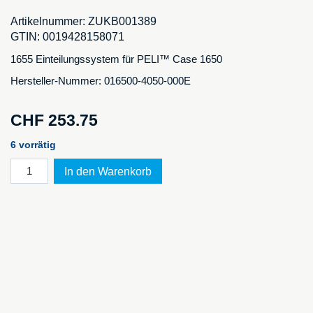
Artikelnummer:
ZUKB001389
GTIN:
0019428158071
1655 Einteilungssystem für PELI™ Case 1650
Hersteller-Nummer: 016500-4050-000E
CHF
253.75
6 vorrätig
1655
In den Warenkorb
Einteilungssystem
für
PELI™
Case
1650
Menge