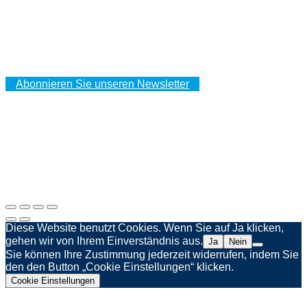
IHR KUNDENBEREICH
Ihre Bestellungen
Ihre Adressen
Ihre persönlichen Daten
Abonnieren Sie unseren Newsletter
Impressum
Datenschutzerklärung
Webagentur Spinner & Weber
Diese Website benutzt Cookies. Wenn Sie auf Ja klicken,
gehen wir von Ihrem Einverständnis aus.
Ja
Nein
Sie können Ihre Zustimmung jederzeit widerrufen, indem Sie
den den Button „Cookie Einstellungen“ klicken.
Cookie Einstellungen