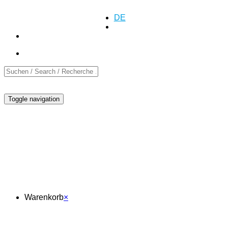
Anfrage
Anfrage
+41 (0)55 552 69 00
DE
EN
FR
Toggle navigation
Warenkorb
Warenkorb
×