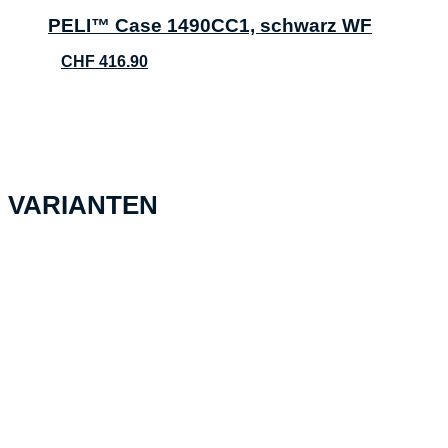
PELI™ Case 1490CC1, schwarz WF
CHF
416.90
VARIANTEN
AIRHANDL EZ-Pull Multi-Stage
Air Handle
CHF
35.46
In den Warenkorb
Peli Air Case Umbaukit Skate