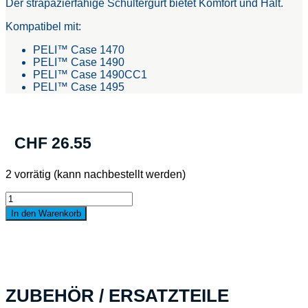
Der strapazierfähige Schultergurt bietet Komfort und Halt.
Kompatibel mit:
PELI™ Case 1470
PELI™ Case 1490
PELI™ Case 1490CC1
PELI™ Case 1495
CHF
26.55
2 vorrätig (kann nachbestellt werden)
1472
Schultergurt
In den Warenkorb
Menge
ZUBEHÖR / ERSATZTEILE