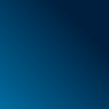
AGB
Neue Artikel
Sonderangebote
Schaumstoff
Behälter
Koffer
PELI™ Behälter und Schutzkoffer
PELI™ Lights
Ihre Bestellungen
Ihre Adressen
Ihre persönlichen Daten