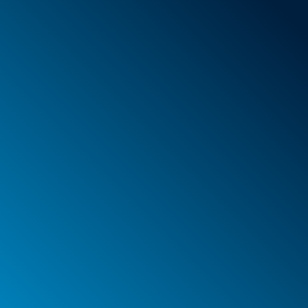
Schaumstoff
Behälter
Koffer
PELI™ Behälter und Schutzkoffer
PELI™ Lights
Ihre Bestellungen
Ihre Adressen
Ihre persönlichen Daten
Impressum
Datenschutzerklärung
Webagentur Spinner & Weber