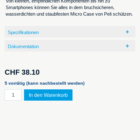
Von kleinen, empfindlichen Komponenten bis hin zu
Smartphones können Sie alles in dem bruchsicheren,
wasserdichten und staubfesten Micro Case von Peli schützen.
Spezifikationen
Dokumentation
CHF
38.10
5 vorrätig (kann nachbestellt werden)
PELI™
In den Warenkorb
MicroCase
1060,
gelb
NF
Menge