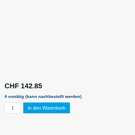
CHF
142.85
4 vorrätig (kann nachbestellt werden)
PELI™
In den Warenkorb
Case
1400,
silber
NF