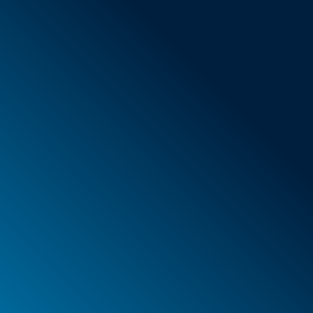
AGB
Neue Artikel
Sonderangebote
Schaumstoff
Behälter
Koffer
PELI™ Behälter und Schutzkoffer
PELI™ Lights
Ihre Bestellungen