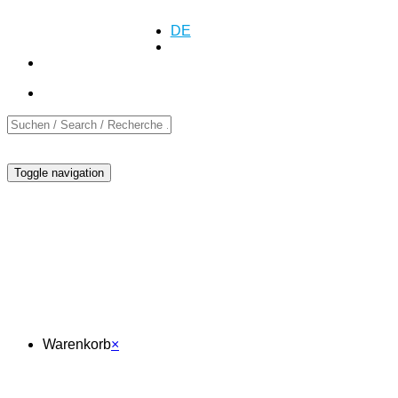
+41 (0)55 552 69 00
Anfrage
Anfrage
DE
EN
FR
Toggle navigation
Warenkorb
Warenkorb
×