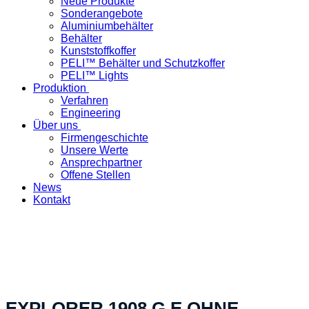
Neue Produkte
Sonderangebote
Aluminiumbehälter
Behälter
Kunststoffkoffer
PELI™ Behälter und Schutzkoffer
PELI™ Lights
Produktion
Verfahren
Engineering
Über uns
Firmengeschichte
Unsere Werte
Ansprechpartner
Offene Stellen
News
Kontakt
«Ihre spezifische Produktelösung – in der Schweiz
hergestellt»
EXPLORER 1908.G E OHNE