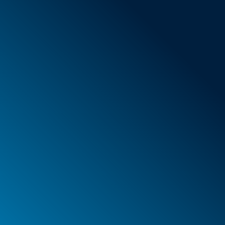
AGB
Neue Artikel
Sonderangebote
Schaumstoff
Behälter
Koffer
PELI™ Behälter und Schutzkoffer
PELI™ Lights
Ihre Bestellungen
Ihre Adressen
Ihre persönlichen Daten