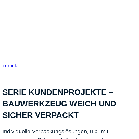
bewahrung und Prä­sentation unterschied­
lichster Produkte und Güter.
«Ihre spezifische Produktelösung – in der Schweiz
hergestellt»
zurück
SERIE KUNDENPROJEKTE –
BAUWERKZEUG WEICH UND
SICHER VERPACKT
Individuelle Verpackungslösungen, u.a. mit