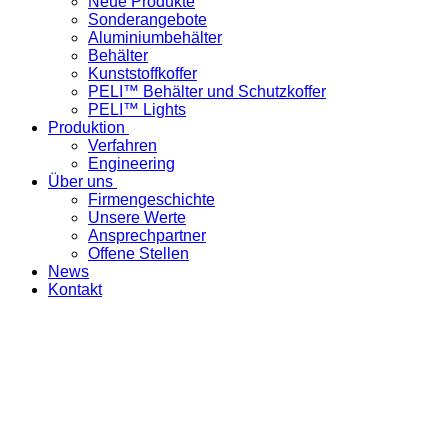
Neue Produkte
Sonderangebote
Aluminiumbehälter
Behälter
Kunststoffkoffer
PELI™ Behälter und Schutzkoffer
PELI™ Lights
Produktion
Verfahren
Engineering
Über uns
Firmengeschichte
Unsere Werte
Ansprechpartner
Offene Stellen
News
Kontakt
Verpatec bietet seit über 30 Jahren
innovative, massgeschneiderte und
hochwertige Verpackungs­lösungen für den
sicheren Transport, die optimale Auf­