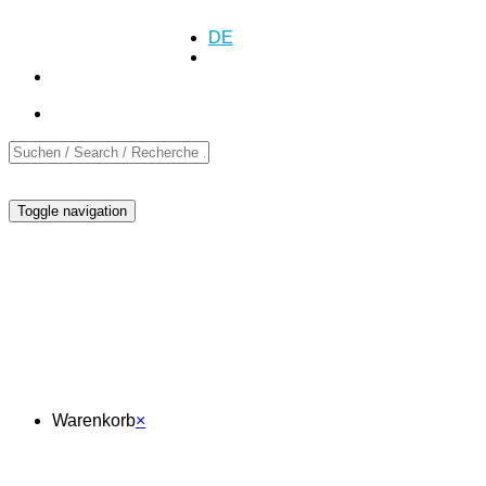
+41 (0)55 552 69 00
Anfrage
Anfrage
DE
EN
FR
Toggle navigation
Warenkorb
Warenkorb
×