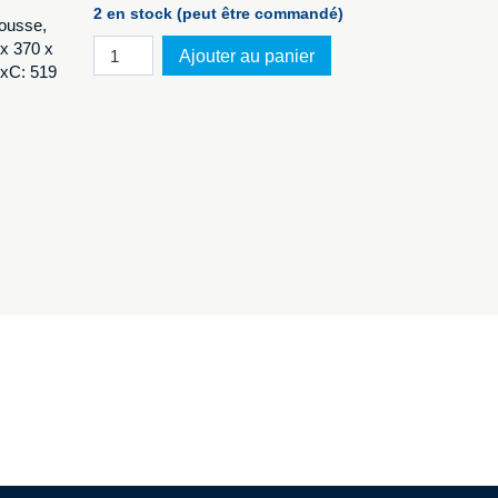
2 en stock (peut être commandé)
mousse,
quantité
 x 370 x
Ajouter au panier
de
BxC: 519
Explorer
4820.B
avec
mousse