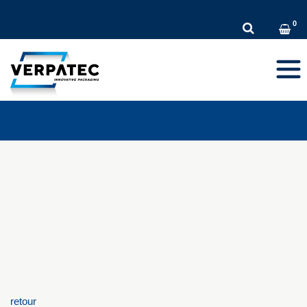
DE
EN
FR
Toggl
navig
retour