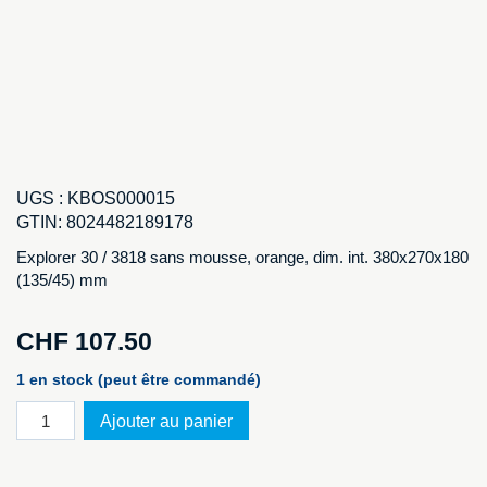
UGS :
KBOS000015
GTIN:
8024482189178
Explorer 30 / 3818 sans mousse, orange, dim. int. 380x270x180
(135/45) mm
CHF
107.50
1 en stock (peut être commandé)
quantité
Ajouter au panier
de
Explorer
3818.O