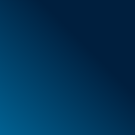
Conditions générales de vente
Nouveaux articles
Offres spéciales
Mousse
Caissons
Mallettes
PELI™ Caissons et mallettes de protection
PELI™ Lights