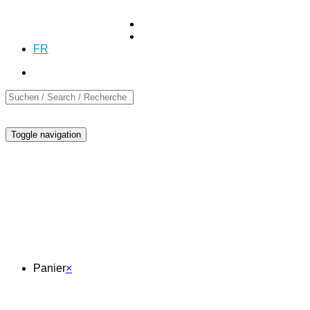
+41 (0)55 254 10 00
Demande
Demande
DE
EN
FR
Toggle navigation
Panier
Panier
×