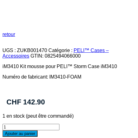
retour
UGS :
ZUKB001470
Catégorie :
PELI™ Cases –
Accessoires
GTIN:
0825494066000
iM3410 Kit mousse pour PELI™ Storm Case iM3410
Numéro de fabricant: IM3410-FOAM
CHF
142.90
1 en stock (peut être commandé)
quantité
de
Ajouter au panier
iM3410