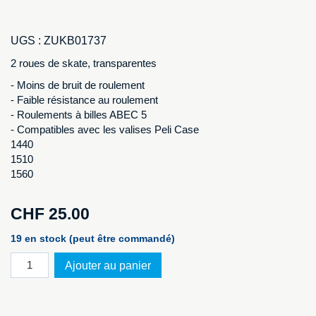
UGS :
ZUKB01737
2 roues de skate, transparentes
- Moins de bruit de roulement
- Faible résistance au roulement
- Roulements à billes ABEC 5
- Compatibles avec les valises Peli Case
1440
1510
1560
CHF
25.00
19 en stock (peut être commandé)
quantité
Ajouter au panier
de
Kit
de
conversion