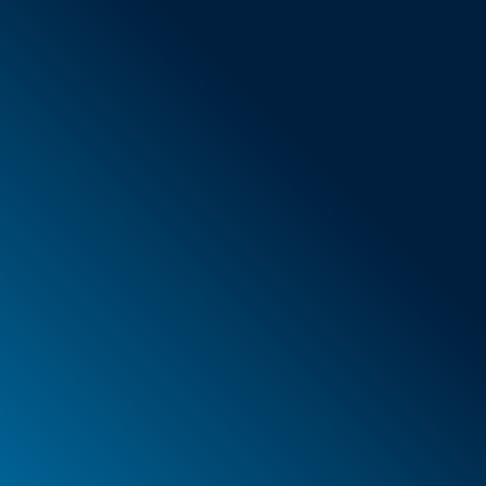
Conditions générales de vente
Nouveaux articles
Offres spéciales
Mousse
Caissons
Mallettes
PELI™ Caissons et mallettes de protection
PELI™ Lights