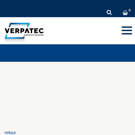
DE
EN
FR
Toggl
navig
retour