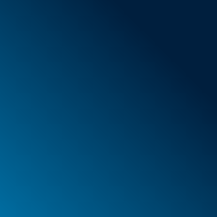
Conditions générales de vente
Nouveaux articles
Offres spéciales
Mousse
Caissons
Mallettes
PELI™ Caissons et mallettes de protection
PELI™ Lights
Vos commandes
Vos adresses
Vos données à caractère personnel