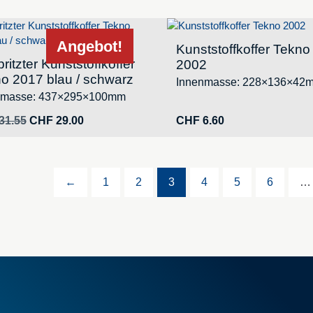
Angebot!
Kunststoffkoffer Tekno
ritzter Kunststoffkoffer
2002
o 2017 blau / schwarz
Innenmasse: 228×136×42
nmasse: 437×295×100mm
Ursprünglicher
Aktueller
31.55
CHF
29.00
CHF
6.60
Preis
Preis
war:
ist:
CHF 31.55
CHF 29.00.
←
1
2
3
4
5
6
…
Schaumstoff