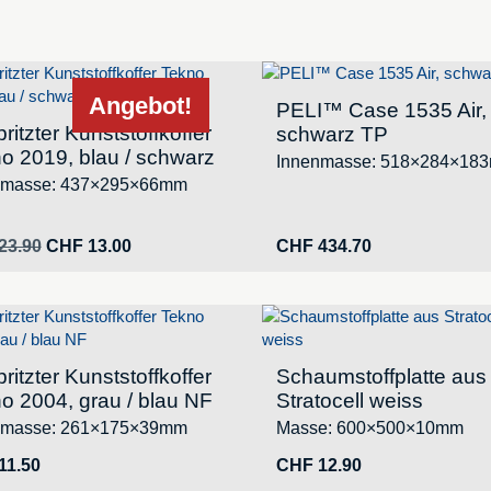
Angebot!
PELI™ Case 1535 Air,
ritzter Kunststoffkoffer
schwarz TP
o 2019, blau / schwarz
Innenmasse: 518×284×18
nmasse: 437×295×66mm
Ursprünglicher
Aktueller
23.90
CHF
13.00
CHF
434.70
Preis
Preis
war:
ist:
CHF 23.90
CHF 13.00.
ritzter Kunststoffkoffer
Schaumstoffplatte aus
o 2004, grau / blau NF
Stratocell weiss
nmasse: 261×175×39mm
Masse: 600×500×10mm
11.50
CHF
12.90