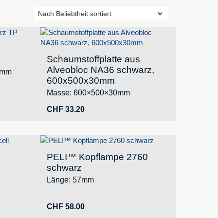
Schaumstoffplatte aus
Alveobloc NA36 schwarz,
3mm
600x500x30mm
Masse: 600×500×30mm
CHF
33.20
PELI™ Kopflampe 2760
schwarz
Länge: 57mm
CHF
58.00