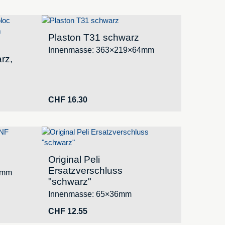
Plaston T31 schwarz
Innenmasse: 363×219×64mm
rz,
CHF
16.30
Original Peli
Ersatzverschluss
1mm
"schwarz"
Innenmasse: 65×36mm
CHF
12.55