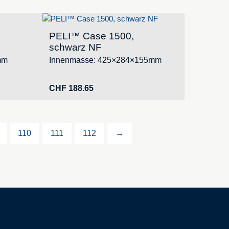
PELI™ Case 1500,
schwarz NF
mm
Innenmasse: 425×284×155mm
CHF
188.65
110
111
112
→
Ihre Bestellungen