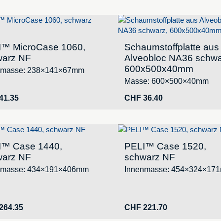
I™ MicroCase 1060,
Schaumstoffplatte aus
warz NF
Alveobloc NA36 schwa
600x500x40mm
nmasse: 238×141×67mm
Masse: 600×500×40mm
41.35
CHF
36.40
I™ Case 1440,
PELI™ Case 1520,
warz NF
schwarz NF
nmasse: 434×191×406mm
Innenmasse: 454×324×17
264.35
CHF
221.70