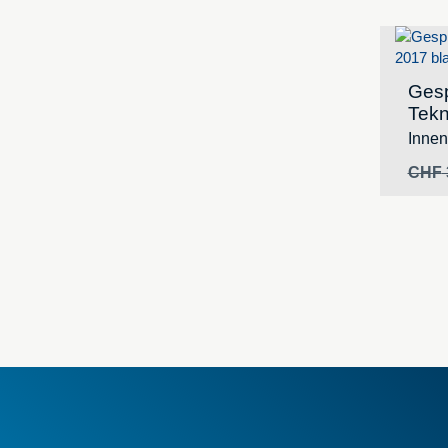
Gesp
Tekn
Inne
CHF
AGB