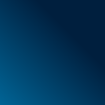
AGB
Neue Artikel
Sonderangebote
Schaumstoff
Behälter
Koffer
PELI™ Behälter und Schutzkoffer
PELI™ Lights