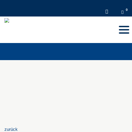
DE
Toggl
navig
zurück