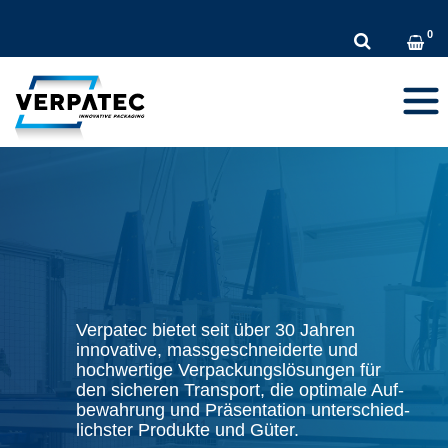
DE
Toggl
navig
Verpatec bietet seit über 30 Jahren
innovative, massgeschneiderte und
hochwertige Verpackungs­lösungen für
den sicheren Transport, die optimale Auf­
bewahrung und Prä­sentation unterschied­
lichster Produkte und Güter.