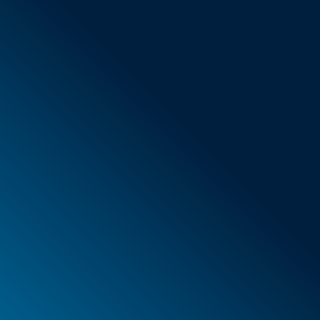
AGB
Neue Artikel
Sonderangebote
Schaumstoff
Behälter
Koffer
PELI™ Behälter und Schutzkoffer