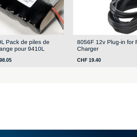
L Pack de piles de
8056F 12v Plug-in for 
ange pour 9410L
Charger
98.05
CHF
19.40