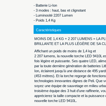
- Batterie Li-Ion
- 3 modes : haut, bas et clignotant
- Luminosité 2207 Lumen
- Poids 1,4 Kg
Caractéristiques
MOINS DE 1,4 KG + 2 207 LUMENS = LA P
BRILLANTE ET LA PLUS LÉGÈRE DE SA C
Affichant un poids de moins de 1,4 kg et
2 207 lumens, la nouvelle torche LED 9410L es
fois légère et puissante. Ses quatre LED, alim
par la toute dernière génération de batteries Li
Ion, éclairent jusqu’à une distance de 495 yard
(453 mètres). Et la torche regorge de fonctions
technologies innovantes dignes de Peli. Que 
soyez une équipe de sauvetage en milieu urbai
troisième équipe des 3 huit d’une raffinerie, vo
apprécierez la taille compacte et la puissance 
nouvelle torche LED 9410L.