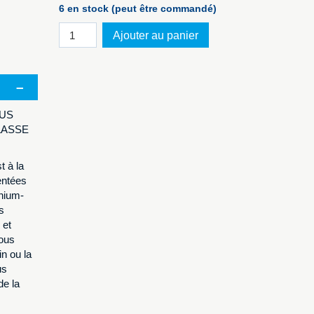
6 en stock (peut être commandé)
quantité
Ajouter au panier
de
PELI™
Torche
9410
jaune
LUS
LASSE
t à la
entées
thium-
s
 et
vous
n ou la
us
de la