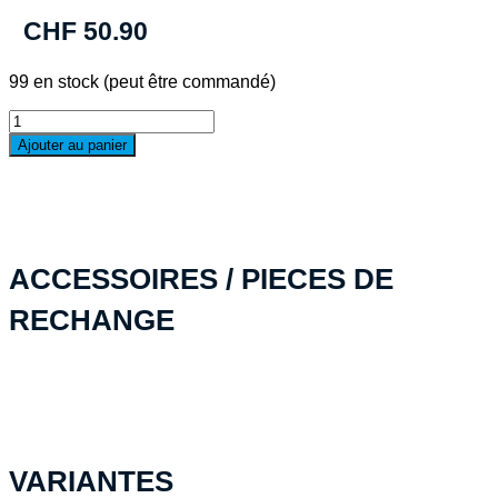
CHF
50.90
99 en stock (peut être commandé)
quantité
de
Ajouter au panier
Plaque
de
mousse
en
Stratocell
blanc
ACCESSOIRES / PIECES DE
RECHANGE
VARIANTES