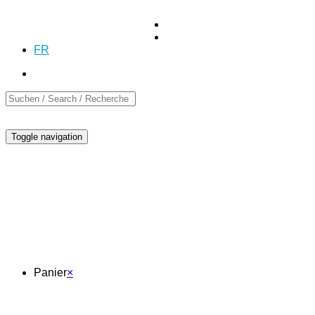
Demande
Demande
+41 (0)55 254 10 00
DE
EN
FR
Toggle navigation
Panier
Panier
×