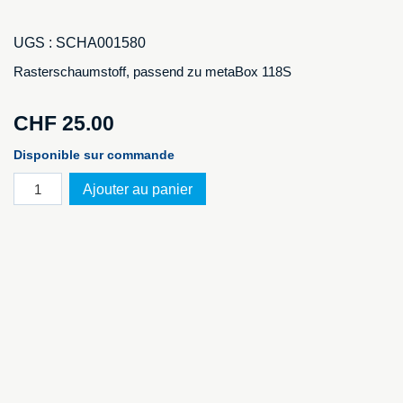
UGS :
SCHA001580
Rasterschaumstoff, passend zu metaBox 118S
CHF
25.00
Disponible sur commande
quantité
Ajouter au panier
de
Rasterschaumstoff
zu
metaBox
118S