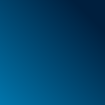
Nouveaux articles
Offres spéciales
Mousse
Caissons
Mallettes
PELI™ Caissons et mallettes de protection
PELI™ Lights
Vos commandes
Vos adresses
Vos données à caractère personnel