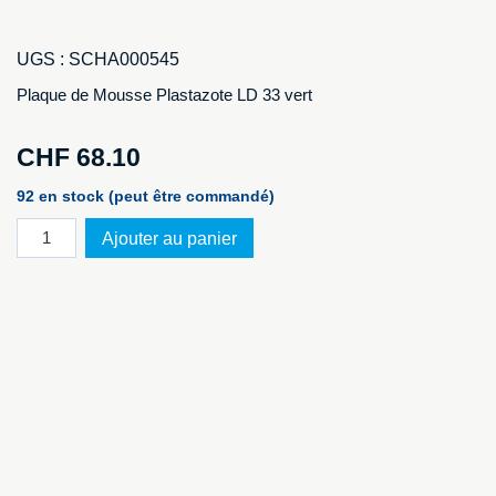
UGS :
SCHA000545
Plaque de Mousse Plastazote LD 33 vert
CHF
68.10
92 en stock (peut être commandé)
quantité
Ajouter au panier
de
Plaque
de
Mousse
Plastazote
LD
33
vert