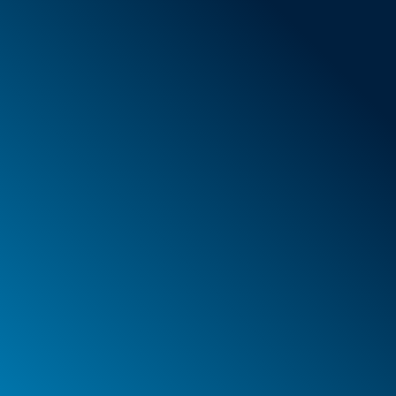
Nouveaux articles
Offres spéciales
Mousse
Caissons
Mallettes
PELI™ Caissons et mallettes de protection
PELI™ Lights
Vos commandes
Vos adresses
Vos données à caractère personnel