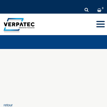
DE
EN
FR
Toggl
navig
retour