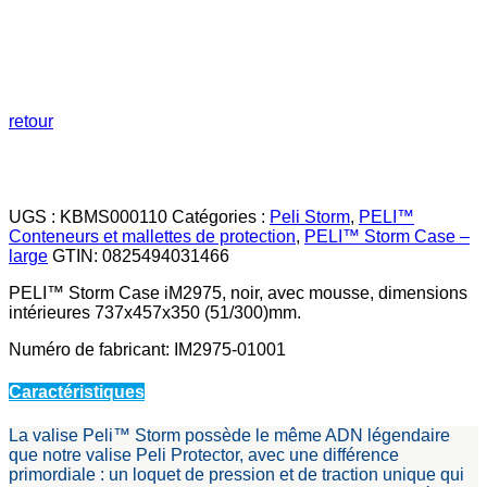
retour
UGS :
KBMS000110
Catégories :
Peli Storm
,
PELI™
Conteneurs et mallettes de protection
,
PELI™ Storm Case –
large
GTIN:
0825494031466
PELI™ Storm Case iM2975, noir, avec mousse, dimensions
intérieures 737x457x350 (51/300)mm.
Numéro de fabricant: IM2975-01001
Caractéristiques
La valise Peli™ Storm possède le même ADN légendaire
que notre valise Peli Protector, avec une différence
primordiale : un loquet de pression et de traction unique qui