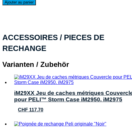
de
Ajouter au panier
PELI™
Storm
Case
iM2975,
noir
WF
ACCESSOIRES / PIECES DE
RECHANGE
Varianten / Zubehör
iM29XX Jeu de caches métriques Couvercl
pour PELI™ Storm Case iM2950. iM2975
CHF
117.70