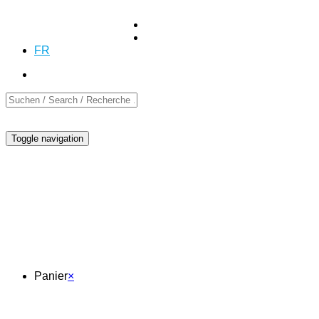
+41 (0)55 254 10 00
Demande
Demande
DE
EN
FR
Toggle navigation
Panier
Panier
×