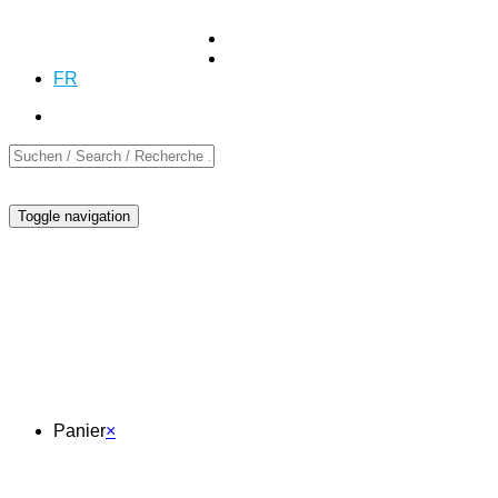
+41 (0)55 254 10 00
Demande
Demande
DE
EN
FR
Toggle navigation
Panier
Panier
×