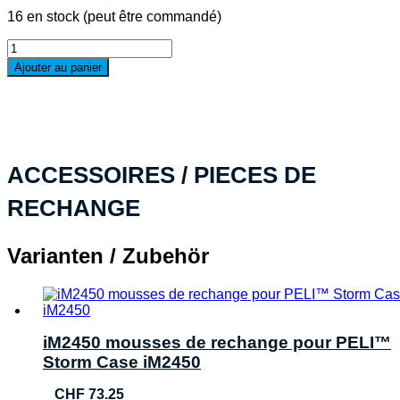
16 en stock (peut être commandé)
quantité
de
Ajouter au panier
PELI™
Storm
Case
iM2450,
noir
NF
ACCESSOIRES / PIECES DE
RECHANGE
Varianten / Zubehör
iM2450 mousses de rechange pour PELI™
Storm Case iM2450
CHF
73.25