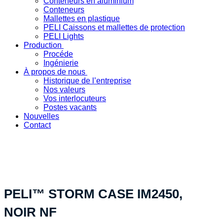
Conteneurs en aluminium
Conteneurs
Mallettes en plastique
PELI Caissons et mallettes de protection
PELI Lights
Production
Procéde
Ingénierie
À propos de nous
Historique de l’entreprise
Nos valeurs
Vos interlocuteurs
Postes vacants
Nouvelles
Contact
« Votre solution produit spécifique - fabriquée en Suisse »
PELI™ STORM CASE IM2450,
NOIR NF