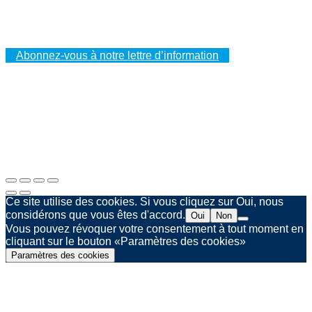
Vos commandes
Vos adresses
Vos données à caractère personnel
Abonnez-vous à notre lettre d’information
Mentions légales
Politique de confidentialité
Agence web Spinner & Weber
Ce site utilise des cookies. Si vous cliquez sur Oui, nous
considérons que vous êtes d'accord.
Oui
Non
Vous pouvez révoquer votre consentement à tout moment en
cliquant sur le bouton «Paramètres des cookies»
Paramètres des cookies