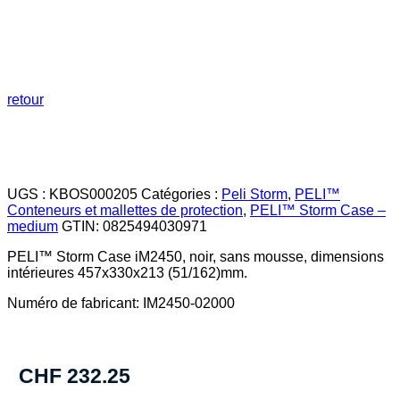
retour
UGS :
KBOS000205
Catégories :
Peli Storm
,
PELI™
Conteneurs et mallettes de protection
,
PELI™ Storm Case –
medium
GTIN:
0825494030971
PELI™ Storm Case iM2450, noir, sans mousse, dimensions
intérieures 457x330x213 (51/162)mm.
Numéro de fabricant: IM2450-02000
CHF
232.25