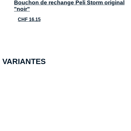
Bouchon de rechange Peli Storm original
"noir"
CHF
16.15
VARIANTES
PELI™ Storm Case iM2500, vert
NF
CHF
252.45
Ajouter au panier
PELI™ Storm Case iM2600, vert