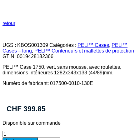
retour
UGS :
KBOS001309
Catégories :
PELI™ Cases
,
PELI™
Cases – long
,
PELI™ Conteneurs et mallettes de protection
GTIN:
0019428182366
PELI™ Case 1750, vert, sans mousse, avec roulettes,
dimensions intérieures 1282x343x133 (44/89)mm.
Numéro de fabricant: 017500-0010-130E
CHF
399.85
Disponible sur commande
quantité
de