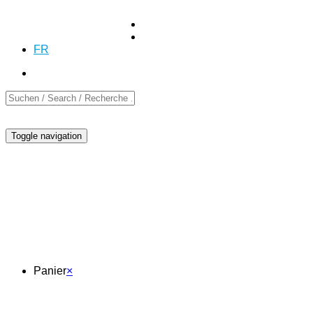
+41 (0)55 254 10 00
Demande
Demande
DE
EN
FR
Toggle navigation
Panier
Panier
×