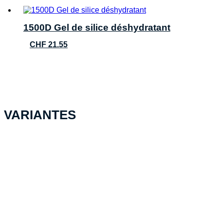
1500D Gel de silice déshydratant
CHF
21.55
VARIANTES
PELI™ Case 1615 Air, Graphite
NF
CHF
414.50
Ajouter au panier