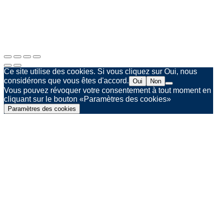
Mentions légales
Politique de confidentialité
Agence web Spinner & Weber
Ce site utilise des cookies. Si vous cliquez sur Oui, nous
considérons que vous êtes d'accord.
Oui
Non
Vous pouvez révoquer votre consentement à tout moment en
cliquant sur le bouton «Paramètres des cookies»
Paramètres des cookies