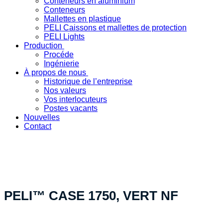
Conteneurs en aluminium
Conteneurs
Mallettes en plastique
PELI Caissons et mallettes de protection
PELI Lights
Production
Procéde
Ingénierie
À propos de nous
Historique de l’entreprise
Nos valeurs
Vos interlocuteurs
Postes vacants
Nouvelles
Contact
« Votre solution produit spécifique - fabriquée en Suisse »
PELI™ CASE 1750, VERT NF