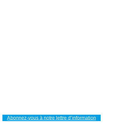
PRODUITS PHARES
Nouveaux articles
Offres spéciales
CATÉGORIES
Mousse
Caissons
Mallettes
PELI™ Caissons et mallettes de protection
PELI™ Lights
VOTRE ESPACE CLIENT
Vos commandes
Vos adresses
Vos données à caractère personnel
Abonnez-vous à notre lettre d’information