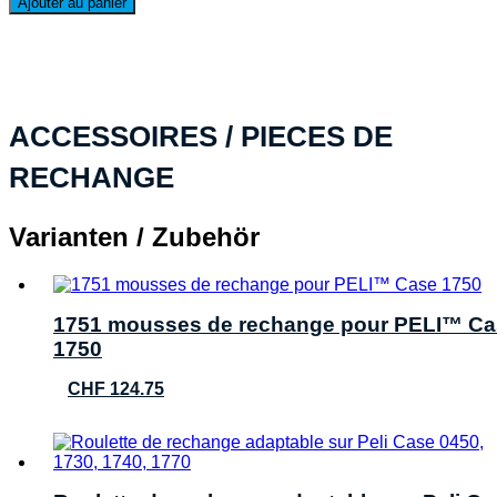
Ajouter au panier
PELI™
Case
1750,
vert
NF
ACCESSOIRES / PIECES DE
RECHANGE
Varianten / Zubehör
1751 mousses de rechange pour PELI™ Ca
1750
CHF
124.75