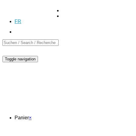
+41 (0)55 254 10 00
Demande
Demande
DE
EN
FR
Toggle navigation
Panier
Panier
×