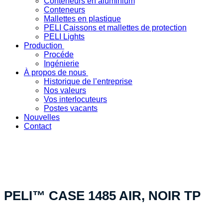
Conteneurs en aluminium
Conteneurs
Mallettes en plastique
PELI Caissons et mallettes de protection
PELI Lights
Production
Procéde
Ingénierie
À propos de nous
Historique de l’entreprise
Nos valeurs
Vos interlocuteurs
Postes vacants
Nouvelles
Contact
« Votre solution produit spécifique - fabriquée en Suisse »
PELI™ CASE 1485 AIR, NOIR TP