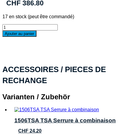
CHF
386.80
17 en stock (peut être commandé)
quantité
de
Ajouter au panier
PELI™
Case
1485
Air,
noir
TP
ACCESSOIRES / PIECES DE
RECHANGE
Varianten / Zubehör
1506TSA TSA Serrure à combinaison
CHF
24.20