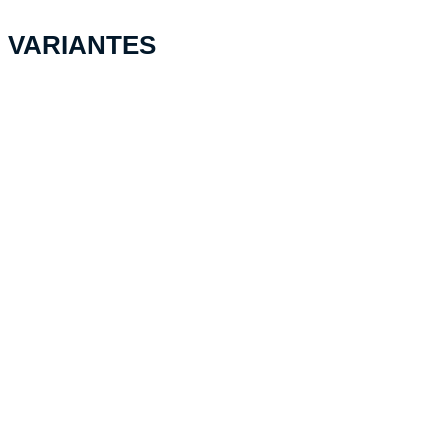
VARIANTES
PELI™ Case 1535 Air, Sage /
Gray NF
CHF
282.70
Ajouter au panier
Peli 22" ATX Valise cabine
rigide anthrazit
CHF
494.85
Ajouter au panier
PELI™ Case 1485 Air, jaune NF
CHF
219.00
Ajouter au panier