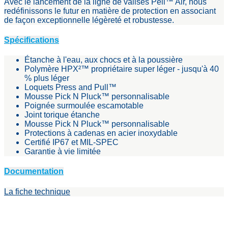
Avec le lancement de la ligne de valises Peli™ Air, nous
redéfinissons le futur en matière de protection en associant
de façon exceptionnelle légèreté et robustesse.
Spécifications
Étanche à l'eau, aux chocs et à la poussière
Polymère HPX²™ propriétaire super léger - jusqu'à 40
% plus léger
Loquets Press and Pull™
Mousse Pick N Pluck™ personnalisable
Poignée surmoulée escamotable
Joint torique étanche
Mousse Pick N Pluck™ personnalisable
Protections à cadenas en acier inoxydable
Certifié IP67 et MIL-SPEC
Garantie à vie limitée
Documentation
La fiche technique