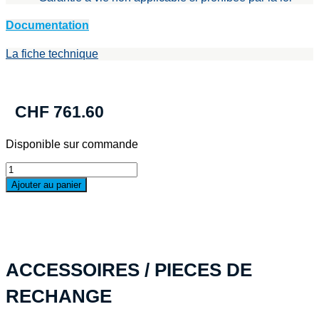
Documentation
La fiche technique
CHF
761.60
Disponible sur commande
quantité
de
Ajouter au panier
Valise
PELI™
0370Protector
Kubus,
noir
WF
ACCESSOIRES / PIECES DE
RECHANGE