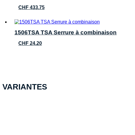
CHF
433.75
1506TSA TSA Serrure à combinaison
CHF
24.20
VARIANTES
PELI™ Case 0340, noir NF
CHF
473.20
Ajouter au panier