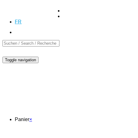
+41 (0)55 254 10 00
Demande
Demande
DE
EN
FR
Toggle navigation
Panier
Panier
×