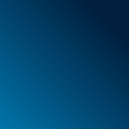
Conditions générales de vente
Nouveaux articles
Offres spéciales
Mousse
Caissons
Mallettes
PELI™ Caissons et mallettes de protection
PELI™ Lights
Vos commandes
Vos adresses
Vos données à caractère personnel