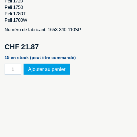
Peli 1720
Peli 1750
Peli 1780T
Peli 1780W
Numéro de fabricant: 1653-340-110SP
CHF
21.87
15 en stock (peut être commandé)
quantité
Ajouter au panier
de
Roulette
de
rechange
adaptable
sur
Peli
Case
1610
-
1780