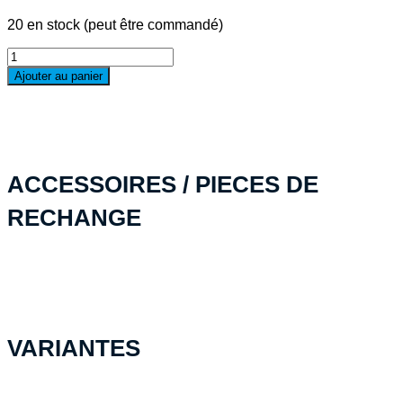
20 en stock (peut être commandé)
quantité
de
Ajouter au panier
Bouchon
de
rechange
Peli
original
"argent"
ACCESSOIRES / PIECES DE
RECHANGE
VARIANTES