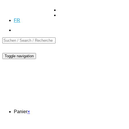
+41 (0)55 254 10 00
Demande
Demande
DE
EN
FR
Toggle navigation
Panier
Panier
×