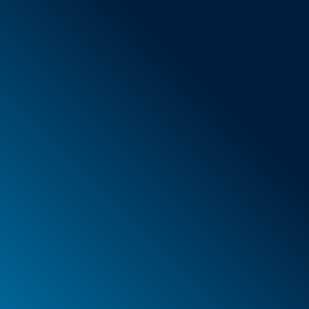
Conditions générales de vente
Nouveaux articles
Offres spéciales
Mousse
Caissons
Mallettes
PELI™ Caissons et mallettes de protection
PELI™ Lights