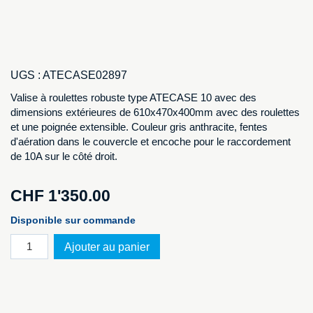
UGS :
ATECASE02897
Valise à roulettes robuste type ATECASE 10 avec des
dimensions extérieures de 610x470x400mm avec des roulettes
et une poignée extensible. Couleur gris anthracite, fentes
d'aération dans le couvercle et encoche pour le raccordement
de 10A sur le côté droit.
CHF
1'350.00
Disponible sur commande
quantité
Ajouter au panier
de
Atecase
pour
20
iPad