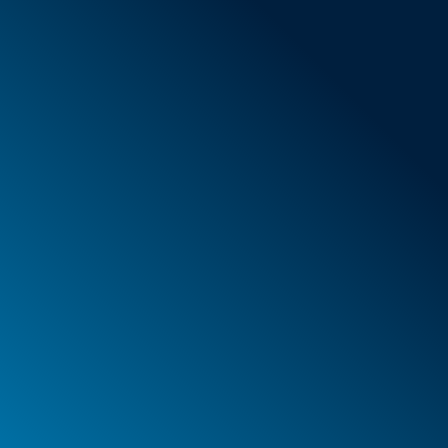
Conditions générales de vente
Nouveaux articles
Offres spéciales
Mousse
Caissons
Mallettes
PELI™ Caissons et mallettes de protection
PELI™ Lights
Vos commandes
Vos adresses
Vos données à caractère personnel