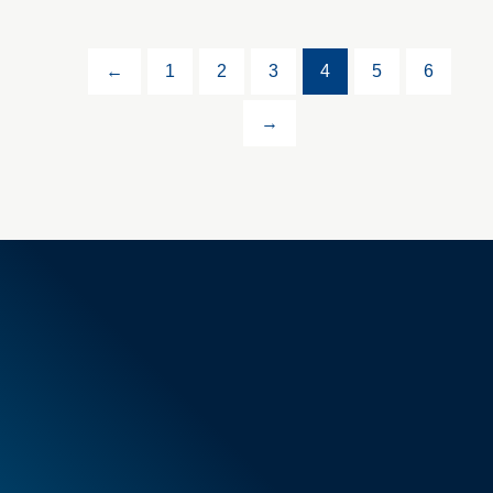
←
1
2
3
4
5
6
→