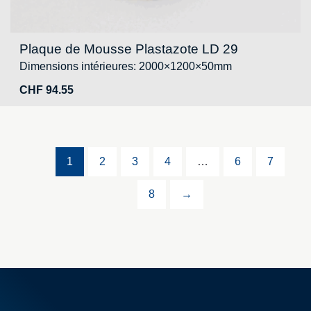
Plaque de Mousse Plastazote LD 29
Dimensions intérieures: 2000×1200×50mm
CHF
94.55
1
2
3
4
…
6
7
8
→