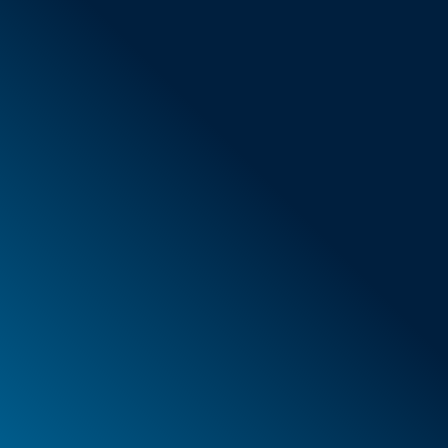
Conditions générales de vente
Nouveaux articles
Offres spéciales
Mousse
Caissons
Mallettes
PELI™ Caissons et mallettes de protection