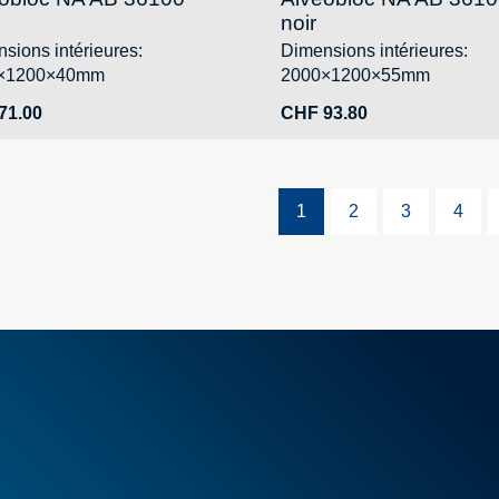
noir
sions intérieures:
Dimensions intérieures:
×1200×40mm
2000×1200×55mm
71.00
CHF
93.80
1
2
3
4
ions générales de vente
Mousse
Caissons
Mallettes
ux articles
PELI™ Caissons et mallettes 
 spéciales