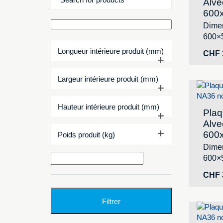
Alve
600
Dimen
600×
Longueur intérieure produit (mm)
CHF
+
Largeur intérieure produit (mm)
+
Hauteur intérieure produit (mm)
Plaq
+
Alve
+
600
Poids produit (kg)
Dimen
600×
CHF
Filtrer