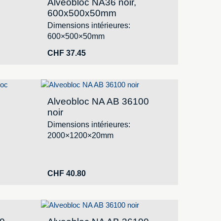
Alveobloc NA36 noir,
600x500x50mm
Dimensions intérieures:
600×500×50mm
CHF
37.45
Alveobloc NA AB 36100
noir
Dimensions intérieures:
2000×1200×20mm
CHF
40.80