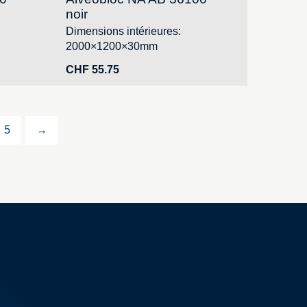
noir
Dimensions intérieures:
2000×1200×30mm
CHF
55.75
5
→
Vos commandes
Vos adresses
Vos données à caractère personnel
de