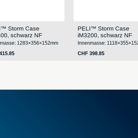
I™ Storm Case
PELI™ Storm Case
00, schwarz NF
iM3200, schwarz NF
nmasse: 1283×356×152mm
Innenmasse: 1118×355×1
415.85
CHF
398.85
Schaumstoff
Behälter
Koffer
rtikel
PELI™ Behälter und Schutzkof
rangebote
PELI™ Lights