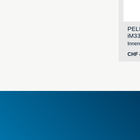
PEL
iM33
Inne
CHF
AGB
Neue A
Sonde