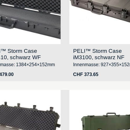
I™ Storm Case
PELI™ Storm Case
10, schwarz WF
iM3100, schwarz NF
nmasse: 1384×254×152mm
Innenmasse: 927×355×15
479.00
CHF
373.65