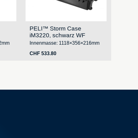
PELI™ Storm Case
iM3220, schwarz WF
52mm
Innenmasse: 1118×356×216mm
CHF
533.80
Ihre Bestellungen
Ihre Adressen
Ihre persönlichen Daten
fer