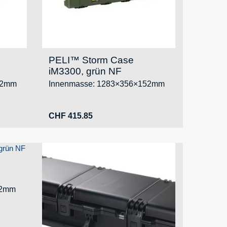
PELI™ Storm Case
iM3300, grün NF
52mm
Innenmasse: 1283×356×152mm
CHF
415.85
52mm