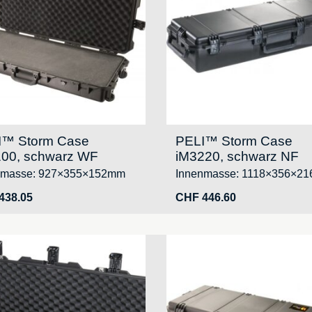
I™ Storm Case
PELI™ Storm Case
00, schwarz WF
iM3220, schwarz NF
nmasse: 927×355×152mm
Innenmasse: 1118×356×2
438.05
CHF
446.60