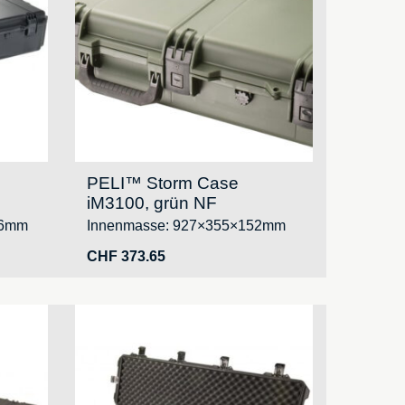
PELI™ Storm Case
iM3100, grün NF
16mm
Innenmasse: 927×355×152mm
CHF
373.65