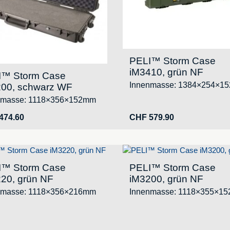
PELI™ Storm Case
iM3410, grün NF
I™ Storm Case
Innenmasse: 1384×254×1
00, schwarz WF
nmasse: 1118×356×152mm
474.60
CHF
579.90
I™ Storm Case
PELI™ Storm Case
20, grün NF
iM3200, grün NF
nmasse: 1118×356×216mm
Innenmasse: 1118×355×1