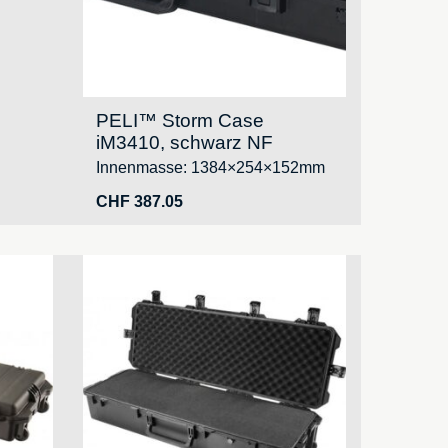
PELI™ Storm Case
iM3410, schwarz NF
Innenmasse: 1384×254×152mm
CHF
387.05