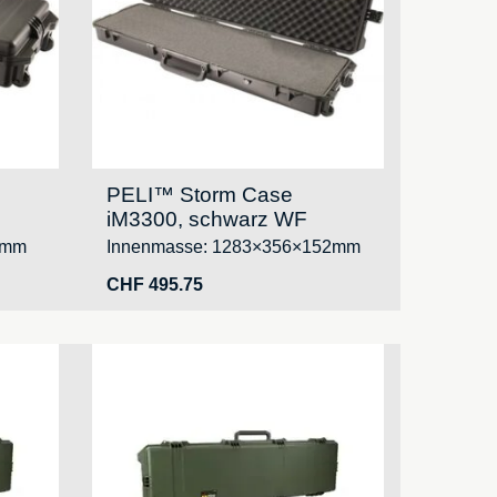
PELI™ Storm Case
iM3300, schwarz WF
2mm
Innenmasse: 1283×356×152mm
CHF
495.75