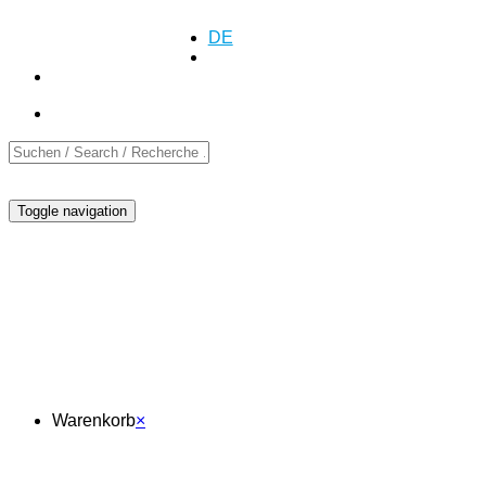
+41 (0)55 552 69 00
Anfrage
Anfrage
DE
EN
FR
Toggle navigation
Warenkorb
Warenkorb
×