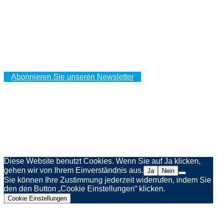
PELI™ Lights
IHR KUNDENBEREICH
Ihre Bestellungen
Ihre Adressen
Ihre persönlichen Daten
Abonnieren Sie unseren Newsletter
Impressum
Datenschutzerklärung
Webagentur Spinner & Weber
Diese Website benutzt Cookies. Wenn Sie auf Ja klicken,
gehen wir von Ihrem Einverständnis aus.
Ja
Nein
Sie können Ihre Zustimmung jederzeit widerrufen, indem Sie
den den Button „Cookie Einstellungen“ klicken.
Cookie Einstellungen