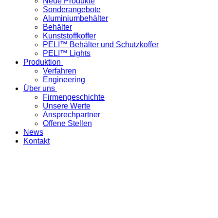
Neue Produkte
Sonderangebote
Aluminiumbehälter
Behälter
Kunststoffkoffer
PELI™ Behälter und Schutzkoffer
PELI™ Lights
Produktion
Verfahren
Engineering
Über uns
Firmengeschichte
Unsere Werte
Ansprechpartner
Offene Stellen
News
Kontakt
«Ihre spezifische Produktelösung – in der Schweiz
hergestellt»