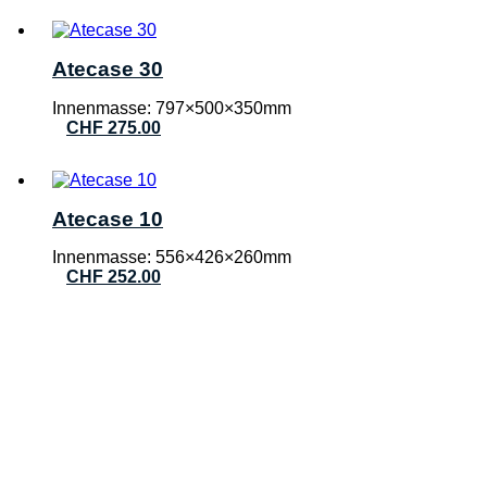
Atecase 30
Innenmasse: 797×500×350mm
CHF
275.00
Atecase 10
Innenmasse: 556×426×260mm
CHF
252.00
KONTAKT
AVT Verpatec AG
Haselholzstrasse 5