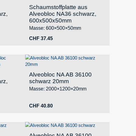
Schaumstoffplatte aus
rz,
Alveobloc NA36 schwarz,
600x500x50mm
Masse: 600×500×50mm
CHF
37.45
Alveobloc NA AB 36100
rz,
schwarz 20mm
Masse: 2000×1200×20mm
CHF
40.80
Alveobloc NA AB 36100